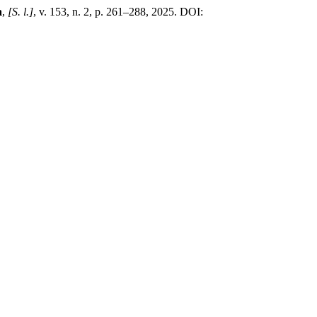
a
,
[S. l.]
, v. 153, n. 2, p. 261–288, 2025. DOI: