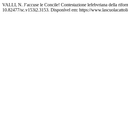
VALLI, N. J’accuse le Concile! Contestazione lefebvriana della riforma
10.82477/sc.v153i2.3153. Disponível em: https://www.lascuolacattolic