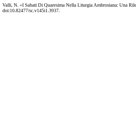
Valli, N. «I Sabati Di Quaresima Nella Liturgia Ambrosiana: Una Ril
doi:10.82477/sc.v145i1.3937.