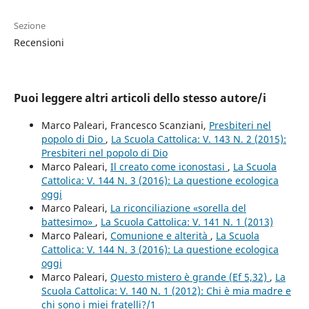
Sezione
Recensioni
Puoi leggere altri articoli dello stesso autore/i
Marco Paleari, Francesco Scanziani,
Presbiteri nel
popolo di Dio
,
La Scuola Cattolica: V. 143 N. 2 (2015):
Presbiteri nel popolo di Dio
Marco Paleari,
Il creato come iconostasi
,
La Scuola
Cattolica: V. 144 N. 3 (2016): La questione ecologica
oggi
Marco Paleari,
La riconciliazione «sorella del
battesimo»
,
La Scuola Cattolica: V. 141 N. 1 (2013)
Marco Paleari,
Comunione e alterità
,
La Scuola
Cattolica: V. 144 N. 3 (2016): La questione ecologica
oggi
Marco Paleari,
Questo mistero è grande (Ef 5,32)
,
La
Scuola Cattolica: V. 140 N. 1 (2012): Chi è mia madre e
chi sono i miei fratelli?/1