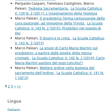
Pierpaolo Caspani, Tommaso Castiglioni, Marco
Paleari,
Teologia Sacramentaria
,
La Scuola Cattolica:
V. 139 N. 2 (2011): L'insegnamento della Teologia
Marco Paleari,
Il presbiterio: forma comunionale della
cura pastorale, ad immagine della Trinità
,
La Scuola
Cattolica: V. 143 N. 2 (2015): Presbiteri nel popolo di
Dio
Marco Paleari,
Il tesoro e la creta
,
La Scuola Cattolica:
V. 143 N. 3 (2015)
Marco Paleari,
La vision di Carlo Maria Martini sul
presbiterio, a partire dalle omelie della messa
crismale
,
La Scuola Cattolica: V. 142 N. 2 (2014): Carlo
Maria Martini pastore del post-concilio/1
Marco Paleari,
Mettere ordine nella teologia del
sacramento dell’ordine
,
La Scuola Cattolica: V. 141 N.
1 (2013)
1
2
3
>
>>
Lingua
Italiano