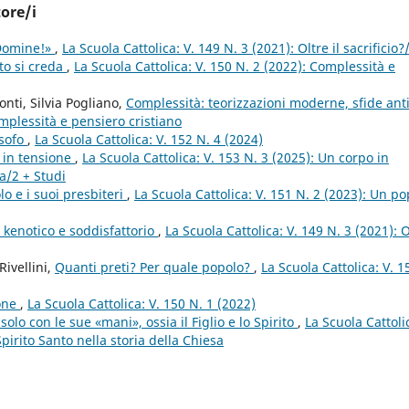
tore/i
 Domine!»
,
La Scuola Cattolica: V. 149 N. 3 (2021): Oltre il sacrificio?
to si creda
,
La Scuola Cattolica: V. 150 N. 2 (2022): Complessità e
onti, Silvia Pogliano,
Complessità: teorizzazioni moderne, sfide ant
omplessità e pensiero cristiano
osofo
,
La Scuola Cattolica: V. 152 N. 4 (2024)
 in tensione
,
La Scuola Cattolica: V. 153 N. 3 (2025): Un corpo in
a/2 + Studi
o e i suoi presbiteri
,
La Scuola Cattolica: V. 151 N. 2 (2023): Un po
e kenotico e soddisfattorio
,
La Scuola Cattolica: V. 149 N. 3 (2021): O
ivellini,
Quanti preti? Per quale popolo?
,
La Scuola Cattolica: V. 1
ione
,
La Scuola Cattolica: V. 150 N. 1 (2022)
solo con le sue «mani», ossia il Figlio e lo Spirito
,
La Scuola Cattoli
Spirito Santo nella storia della Chiesa