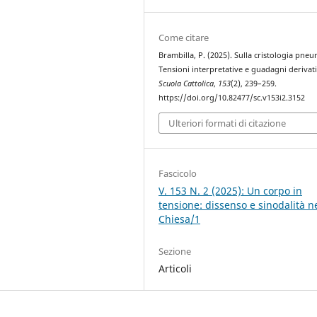
Come citare
Brambilla, P. (2025). Sulla cristologia pneu
Tensioni interpretative e guadagni derivat
Scuola Cattolica
,
153
(2), 239–259.
https://doi.org/10.82477/sc.v153i2.3152
Ulteriori formati di citazione
Fascicolo
V. 153 N. 2 (2025): Un corpo in
tensione: dissenso e sinodalità n
Chiesa/1
Sezione
Articoli