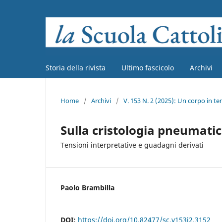
Storia della rivista
Ultimo fascicolo
Archivi
Home
/
Archivi
/
V. 153 N. 2 (2025): Un corpo in te
Sulla cristologia pneumati
Tensioni interpretative e guadagni derivati
Paolo Brambilla
DOI:
https://doi.org/10.82477/sc.v153i2.3152