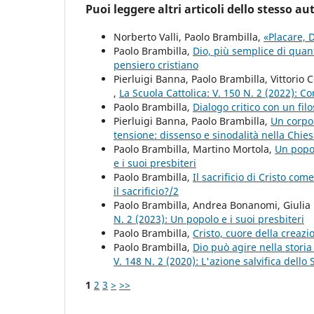
Puoi leggere altri articoli dello stesso au
Norberto Valli, Paolo Brambilla,
«Placare,
Paolo Brambilla,
Dio, più semplice di quan
pensiero cristiano
Pierluigi Banna, Paolo Brambilla, Vittorio C
,
La Scuola Cattolica: V. 150 N. 2 (2022): C
Paolo Brambilla,
Dialogo critico con un fil
Pierluigi Banna, Paolo Brambilla,
Un corpo
tensione: dissenso e sinodalità nella Chies
Paolo Brambilla, Martino Mortola,
Un popol
e i suoi presbiteri
Paolo Brambilla,
Il sacrificio di Cristo com
il sacrificio?/2
Paolo Brambilla, Andrea Bonanomi, Giulia R
N. 2 (2023): Un popolo e i suoi presbiteri
Paolo Brambilla,
Cristo, cuore della creaz
Paolo Brambilla,
Dio può agire nella storia 
V. 148 N. 2 (2020): L'azione salvifica dello 
1
2
3
>
>>