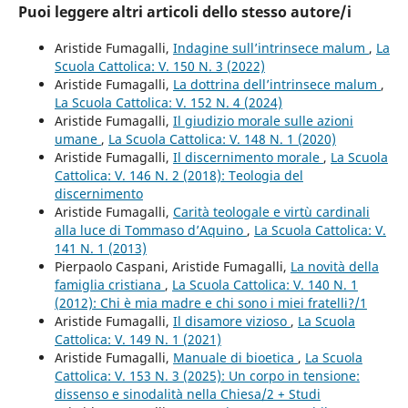
Puoi leggere altri articoli dello stesso autore/i
Aristide Fumagalli,
Indagine sull’intrinsece malum
,
La
Scuola Cattolica: V. 150 N. 3 (2022)
Aristide Fumagalli,
La dottrina dell’intrinsece malum
,
La Scuola Cattolica: V. 152 N. 4 (2024)
Aristide Fumagalli,
Il giudizio morale sulle azioni
umane
,
La Scuola Cattolica: V. 148 N. 1 (2020)
Aristide Fumagalli,
Il discernimento morale
,
La Scuola
Cattolica: V. 146 N. 2 (2018): Teologia del
discernimento
Aristide Fumagalli,
Carità teologale e virtù cardinali
alla luce di Tommaso d’Aquino
,
La Scuola Cattolica: V.
141 N. 1 (2013)
Pierpaolo Caspani, Aristide Fumagalli,
La novità della
famiglia cristiana
,
La Scuola Cattolica: V. 140 N. 1
(2012): Chi è mia madre e chi sono i miei fratelli?/1
Aristide Fumagalli,
Il disamore vizioso
,
La Scuola
Cattolica: V. 149 N. 1 (2021)
Aristide Fumagalli,
Manuale di bioetica
,
La Scuola
Cattolica: V. 153 N. 3 (2025): Un corpo in tensione:
dissenso e sinodalità nella Chiesa/2 + Studi