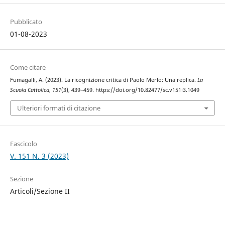
Pubblicato
01-08-2023
Come citare
Fumagalli, A. (2023). La ricognizione critica di Paolo Merlo: Una replica.
La
Scuola Cattolica
,
151
(3), 439–459. https://doi.org/10.82477/sc.v151i3.1049
Ulteriori formati di citazione
Fascicolo
V. 151 N. 3 (2023)
Sezione
Articoli/Sezione II