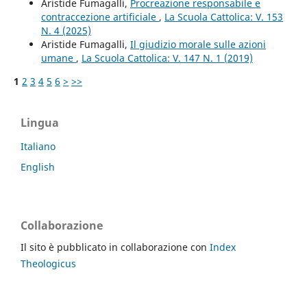
Aristide Fumagalli,
Procreazione responsabile e
contraccezione artificiale
,
La Scuola Cattolica: V. 153
N. 4 (2025)
Aristide Fumagalli,
Il giudizio morale sulle azioni
umane
,
La Scuola Cattolica: V. 147 N. 1 (2019)
1
2
3
4
5
6
>
>>
Lingua
Italiano
English
Collaborazione
Il sito è pubblicato in collaborazione con
Index
Theologicus