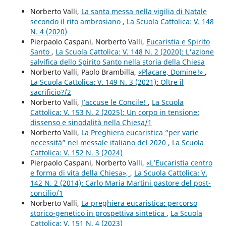
Norberto Valli,
La santa messa nella vigilia di Natale
secondo il rito ambrosiano
,
La Scuola Cattolica: V. 148
N. 4 (2020)
Pierpaolo Caspani, Norberto Valli,
Eucaristia e Spirito
Santo
,
La Scuola Cattolica: V. 148 N. 2 (2020): L'azione
salvifica dello Spirito Santo nella storia della Chiesa
Norberto Valli, Paolo Brambilla,
«Placare, Domine!»
,
La Scuola Cattolica: V. 149 N. 3 (2021): Oltre il
sacrificio?/2
Norberto Valli,
J’accuse le Concile!
,
La Scuola
Cattolica: V. 153 N. 2 (2025): Un corpo in tensione:
dissenso e sinodalità nella Chiesa/1
Norberto Valli,
La Preghiera eucaristica “per varie
necessità” nel messale italiano del 2020
,
La Scuola
Cattolica: V. 152 N. 3 (2024)
Pierpaolo Caspani, Norberto Valli,
«L’Eucaristia centro
e forma di vita della Chiesa»,
,
La Scuola Cattolica: V.
142 N. 2 (2014): Carlo Maria Martini pastore del post-
concilio/1
Norberto Valli,
La preghiera eucaristica: percorso
storico-genetico in prospettiva sintetica
,
La Scuola
Cattolica: V. 151 N. 4 (2023)