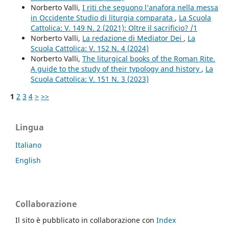
Norberto Valli,
I riti che seguono l’anafora nella messa
in Occidente Studio di liturgia comparata
,
La Scuola
Cattolica: V. 149 N. 2 (2021): Oltre il sacrificio? /1
Norberto Valli,
La redazione di Mediator Dei
,
La
Scuola Cattolica: V. 152 N. 4 (2024)
Norberto Valli,
The liturgical books of the Roman Rite.
A guide to the study of their typology and history
,
La
Scuola Cattolica: V. 151 N. 3 (2023)
1
2
3
4
>
>>
Lingua
Italiano
English
Collaborazione
Il sito è pubblicato in collaborazione con
Index