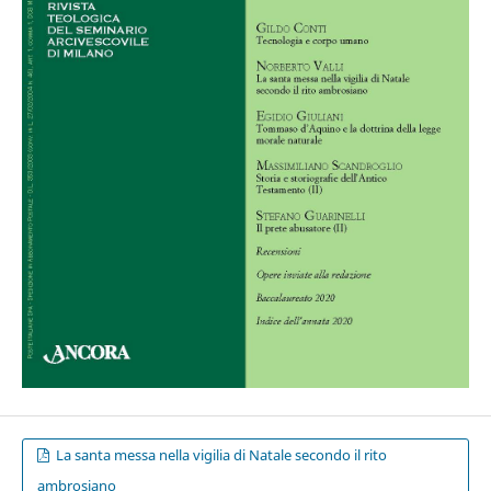
La santa messa nella vigilia di Natale secondo il rito
ambrosiano