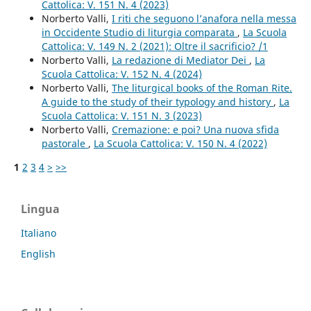
Cattolica: V. 151 N. 4 (2023)
Norberto Valli,
I riti che seguono l’anafora nella messa
in Occidente Studio di liturgia comparata
,
La Scuola
Cattolica: V. 149 N. 2 (2021): Oltre il sacrificio? /1
Norberto Valli,
La redazione di Mediator Dei
,
La
Scuola Cattolica: V. 152 N. 4 (2024)
Norberto Valli,
The liturgical books of the Roman Rite.
A guide to the study of their typology and history
,
La
Scuola Cattolica: V. 151 N. 3 (2023)
Norberto Valli,
Cremazione: e poi? Una nuova sfida
pastorale
,
La Scuola Cattolica: V. 150 N. 4 (2022)
1
2
3
4
>
>>
Lingua
Italiano
English