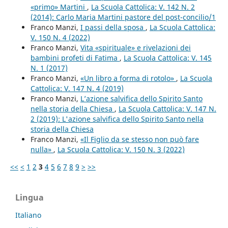
«primo» Martini
,
La Scuola Cattolica: V. 142 N. 2
(2014): Carlo Maria Martini pastore del post-concilio/1
Franco Manzi,
I passi della sposa
,
La Scuola Cattolica:
V. 150 N. 4 (2022)
Franco Manzi,
Vita «spirituale» e rivelazioni dei
bambini profeti di Fatima
,
La Scuola Cattolica: V. 145
N. 1 (2017)
Franco Manzi,
«Un libro a forma di rotolo»
,
La Scuola
Cattolica: V. 147 N. 4 (2019)
Franco Manzi,
L’azione salvifica dello Spirito Santo
nella storia della Chiesa
,
La Scuola Cattolica: V. 147 N.
2 (2019): L'azione salvifica dello Spirito Santo nella
storia della Chiesa
Franco Manzi,
«Il Figlio da se stesso non può fare
nulla»
,
La Scuola Cattolica: V. 150 N. 3 (2022)
<<
<
1
2
3
4
5
6
7
8
9
>
>>
Lingua
Italiano