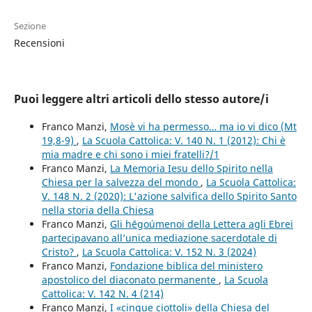
Sezione
Recensioni
Puoi leggere altri articoli dello stesso autore/i
Franco Manzi,
Mosè vi ha permesso… ma io vi dico (Mt
19,8-9)
,
La Scuola Cattolica: V. 140 N. 1 (2012): Chi è
mia madre e chi sono i miei fratelli?/1
Franco Manzi,
La Memoria Iesu dello Spirito nella
Chiesa per la salvezza del mondo
,
La Scuola Cattolica:
V. 148 N. 2 (2020): L'azione salvifica dello Spirito Santo
nella storia della Chiesa
Franco Manzi,
Gli hēgoúmenoi della Lettera agli Ebrei
partecipavano all’unica mediazione sacerdotale di
Cristo?
,
La Scuola Cattolica: V. 152 N. 3 (2024)
Franco Manzi,
Fondazione biblica del ministero
apostolico del diaconato permanente
,
La Scuola
Cattolica: V. 142 N. 4 (214)
Franco Manzi,
I «cinque ciottoli» della Chiesa del